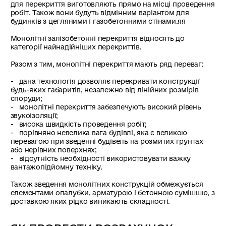
для перекриття виготовляють прямо на місці проведення
робіт. Також вони будуть відмінним варіантом для
будинків з цегляними і газобетонними стінами.яя
Монолітні залізобетонні перекриття відносять до
категорії найнадійніших перекриттів.
Разом з тим, монолітні перекриття мають ряд переваг:
- дана технологія дозволяє перекривати конструкції
будь-яких габаритів, незалежно від лінійних розмірів
споруди;
- монолітні перекриття забезпечують високий рівень
звукоізоляції;
- висока швидкість проведення робіт;
- порівняно невелика вага будівлі, яка є великою
перевагою при зведенні будівель на розмитих грунтах
або нерівних поверхнях;
- відсутність необхідності використовувати важку
вантажопідйомну техніку.
Також зведення монолітних конструкцій обмежується
елементами опалубки, арматурою і бетонною сумішшю, з
доставкою яких рідко виникають складності.