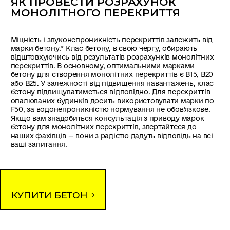
ЯК ПРОВЕСТИ РОЗРАХУНОК
МОНОЛІТНОГО ПЕРЕКРИТТЯ
Міцність і звуконепроникність перекриттів залежить від
марки бетону.* Клас бетону, в свою чергу, обирають
відштовхуючись від результатів розрахунків монолітних
перекриттів. В основному, оптимальними марками
бетону для створення монолітних перекриттів є B15, B20
або B25. У залежності від підвищення навантажень, клас
бетону підвищуватиметься відповідно. Для перекриттів
опалюваних будинків досить використовувати марки по
F50, за водонепроникністю нормування не обов’язкове.
Якщо вам знадобиться консультація з приводу марок
бетону для монолітних перекриттів, звертайтеся до
наших фахівців — вони з радістю дадуть відповідь на всі
ваші запитання.
КУПИТИ БЕТОН