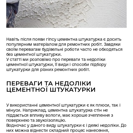
Навіть після появи гіпсу цементна штукатурка є досить
популярним матеріалом для ремонтних робіт. Завдяки
своїм перевагам будівельні роботи часто не обходяться
без цементної штукатурки.
У статті ми розповімо про переваги та недоліки
цементної штукатурки, її види і способи підбору
штукатурки для різних ремонтних робіт.
ПЕРЕВАГИ ТА НЕДОЛІКИ
ЦЕМЕНТНОЇ ШТУКАТУРКИ
У використанні цементної штукатурки є як плюси, так і
мінуси. Наприклад, цементна штукатурка стін не
піддається впливу вологи, має хороше зчеплення з
поверхнею та звукоізоляцію.
Водночас у даного виду штукатурки є і деякі недоліки. До
них можна віднести складний процес нанесення,