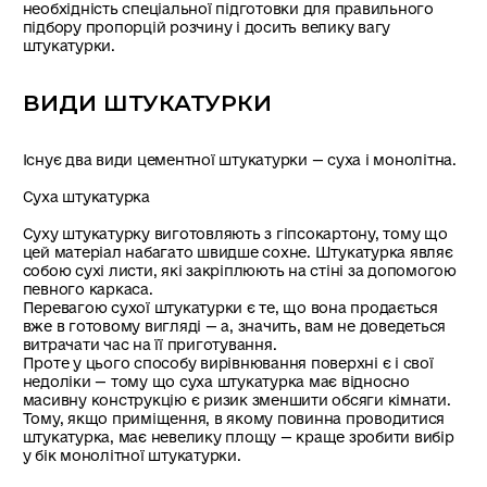
необхідність спеціальної підготовки для правильного
підбору пропорцій розчину і досить велику вагу
штукатурки.
ВИДИ ШТУКАТУРКИ
Існує два види цементної штукатурки — суха і монолітна.
Суха штукатурка
Суху штукатурку виготовляють з гіпсокартону, тому що
цей матеріал набагато швидше сохне. Штукатурка являє
собою сухі листи, які закріплюють на стіні за допомогою
певного каркаса.
Перевагою сухої штукатурки є те, що вона продається
вже в готовому вигляді — а, значить, вам не доведеться
витрачати час на її приготування.
Проте у цього способу вирівнювання поверхні є і свої
недоліки — тому що суха штукатурка має відносно
масивну конструкцію є ризик зменшити обсяги кімнати.
Тому, якщо приміщення, в якому повинна проводитися
штукатурка, має невелику площу — краще зробити вибір
у бік монолітної штукатурки.