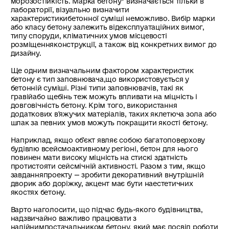
морозостійкість. Марка бетону* визначається тільки в
лабораторії, візуально визначити
характеристикибетонної суміші неможливо. Вибір марки
або класу бетону залежить відексплуатаційних вимог,
типу споруди, кліматичних умов місцевості
розміщенняконструкції, а також від конкретних вимог до
дизайну.
Ще одним визначальним фактором характеристик
бетону є тип заповнювача,що використовується у
бетонній суміші. Різні типи заповнювачів, такі як
гравійабо щебінь теж можуть впливати на міцність і
довговічність бетону. Крім того, використання
додаткових вʼяжучих матеріалів, таких яклетюча зола або
шлак за певних умов можуть покращити якості бетону.
Наприклад, якщо обʼєкт являє собою багатоповерхову
будівлю всейсмоактивному регіоні, бетон для нього
повинен мати високу міцність на стискі здатність
протистояти сейсмічній активності. Разом з тим, якщо
завданняпроекту — зробити декоративний внутрішній
дворик або доріжку, акцент має бути наестетичних
якостях бетону.
Варто наголосити, що підчас будь-якого будівництва,
надзвичайно важливо працювати з
надійнимпостачальником бетону, який має досвід роботи