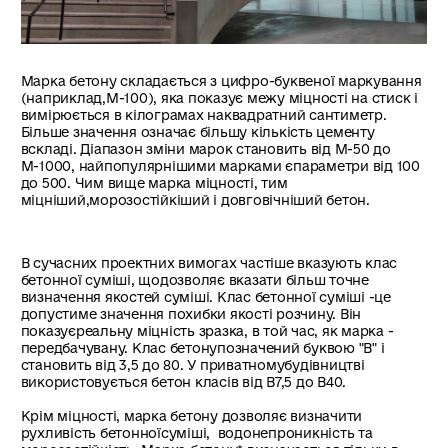
Марка бетону складається з цифро-буквеної маркування
(наприклад,М-100), яка показує межу міцності на стиск і
вимірюється в кілограмах наквадратний сантиметр.
Більше значення означає більшу кількість цементу
вскладі. Діапазон зміни марок становить від М-50 до
М-1000, найпопулярнішими марками єпараметри від 100
до 500. Чим вище марка міцності, тим
міцніший,морозостійкіший і довговічніший бетон.
В сучасних проектних вимогах частіше вказують клас
бетонної суміші, щодозволяє вказати більш точне
визначення якостей суміші. Клас бетонної суміші -це
допустиме значення похибки якості розчину. Він
показуєреальну міцність зразка, в той час, як марка -
передбачувану. Клас бетонупозначений буквою "В" і
становить від 3,5 до 80. У приватномубудівництві
використовується бетон класів від В7,5 до В40.
Крім міцності, марка бетону дозволяє визначити
рухливість бетонноїсуміші, водонепроникність та