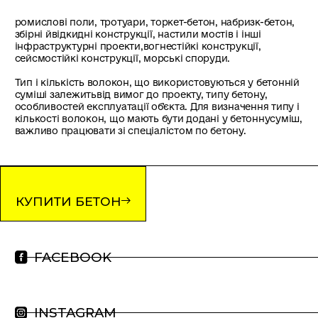
ромислові поли, тротуари, торкет-бетон, набризк-бетон,
збірні йвідкидні конструкції, настили мостів і інші
інфраструктурні проекти,вогнестійкі конструкції,
сейсмостійкі конструкції, морські споруди.
Тип і кількість волокон, що використовуються у бетонній
суміші залежитьвід вимог до проекту, типу бетону,
особливостей експлуатації об'єкта. Для визначення типу і
кількості волокон, що мають бути додані у бетоннусуміш,
важливо працювати зі спеціалістом по бетону.
КУПИТИ БЕТОН
FACEBOOK
INSTAGRAM