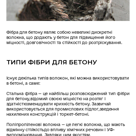
Фібра для бетону являє собою невеликі дискретні
волокна, що додають у бетон для підвищення його
міцності, довговічності та стійкості до розтріскування.
ТИПИ ФІБРИ ДЛЯ БЕТОНУ
Існує декілька типів волокон, які можна використовувати
в бетоні, а саме:
Стальна фібра — це найбільш розповсюджений тип фібри
для бетону,відомий своєю міцністю на розтяг і
здатністюзменшувати крихкість бетону. Зазвичай
використовується для промислових підлог,зведення
нахилених конструкцій і торкет-бетоні.
Поліпропіленові волокна — це легкі волокна, що мають
відмінну стійкістьдо впливу хімічних речовин і УФ-
випромінювання. Завдяки цим якостям,