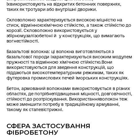
їхвикористовують на відкритих бетонних поверхнях,
таких як тротуари або внутрішні дворики.
Скловолокно характеризується високою міцністю на
стиск, відмінноюхімічною стійкістю, а також стійкістю до
корозії. Скловолокно використовується у
збірномузалізобетоні й у конструкціях, що вимагають
вогнестійкості.
Базальтові волокна: ці волокна виготовляються з
базальтової породи іхарактеризуються високим модулем
пружності та відмінною хімічною стійкістю.Вони
використовуються для зведення конструкцій, що
піддаються високотемпературним режимам, таких як
футеровка промислових печей іморських конструкціях.
Бетон, армований волокнами використовується в різних
областях, де потрібнепідвищення міцності, довговічності,
стійкості до розтріскування. Використанняволокон теж
може зменшити потребу в традиційному армуванні,
такому як сталевістрижні.
СФЕРА ЗАСТОСУВАННЯ
ФІБРОБЕТОНУ