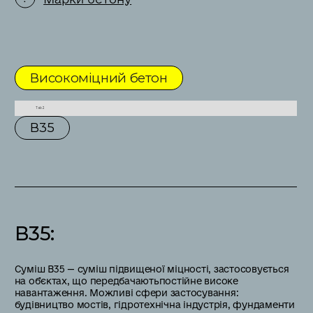
Високоміцний бетон
Tab 2
В35
В35
:
Суміш В35 — суміш підвищеної міцності, застосовується
на обʼєктах, що передбачаютьпостійне високе
навантаження. Можливі сфери застосування:
будівництво мостів, гідротехнічна індустрія, фундаменти