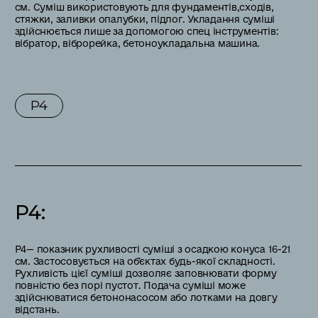
см. Cуміш використовують для фундаментів,сходів,
стяжки, заливки опалубки, підлог. Укладання суміші
здійснюється лише за допомогою спец інструментів:
вібратор, віброрейка, бетоноукладальна машина.
P4
P4
:
Р4— показник рухливості суміші з осадкою конуса 16-21
см. Застосовується на обʼєктах будь-якої складності.
Рухливість цієї суміші дозволяє заповнювати форму
повністю без порі пустот. Подача суміші може
здійснюватися бетононасосом або лотками на довгу
відстань.