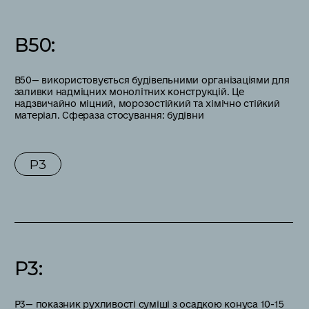
В50
:
В50— використовується будівельними організаціями для
заливки надміцних монолітних конструкцій. Це
надзвичайно міцний, морозостійкий та хімічно стійкий
матеріал. Сфераза стосування: будівни
P3
P3
:
Р3— показник рухливості суміші з осадкою конуса 10-15