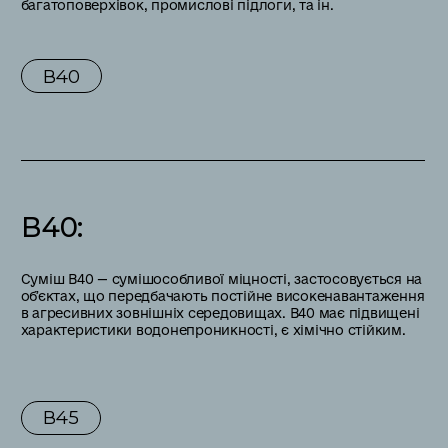
багатоповерхівок, промислові підлоги, та ін.
В40
В40
:
Суміш В40 — сумішособливої міцності, застосовується на
обʼєктах, що передбачають постійне високенавантаження
в агресивних зовнішніх середовищах. В40 має підвищені
характеристики водонепроникності, є хімічно стійким.
В45