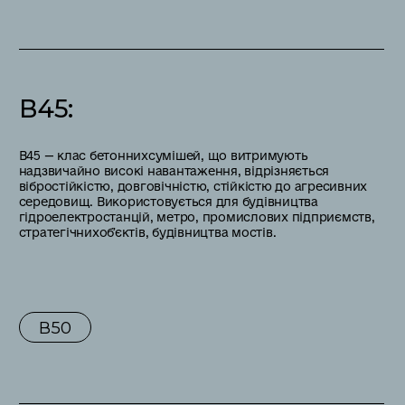
В45
:
В45 — клас бетоннихсумішей, що витримують
надзвичайно високі навантаження, відрізняється
вібростійкістю, довговічністю, стійкістю до агресивних
середовищ. Використовується для будівництва
гідроелектростанцій, метро, промислових підприємств,
стратегічнихобʼєктів, будівництва мостів.
В50