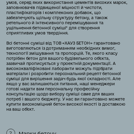
умов, серед яких використання цементів високих марок,
заповнювачів підвищеної міцності й чистоти,
пластифікаторів і комплексних добавок, що
забезпечують щільну структуру бетону, а також
ретельного й інтенсивного перемішування та
ущільнення бетонної суміші* для створення
сприятливих умов твердіння.
Всі бетонні суміші від ТОВ «ХАУЗ БЕТОН» гарантовано
виготовляються із дотриманням необхідних вимог,
технології змішування та пропорцій. Те, якого класу
потрібен бетон для вашого будівельного об'єкта,
зазвичай прописується у проектній документації. А
висококваліфіковані лаборанти можуть підібрати
матеріали і розробити персональний рецепт бетонної
суміші для вирішення задач будь якої складності. Але
якщо у вас залишаються питання, наші менеджери
готові надати вам персональну професійну
консультацію щодо вибору суміші саме для ваших
потреб і вашого бюджету. У нас ви гарантовано можете
купити високоміцний бетон високої якості із доставкою
на ваш обʼєкт.
Марки бетону