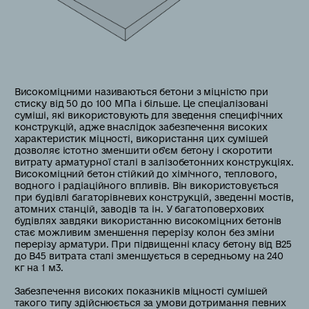
Високоміцними називаються бетони з міцністю при
стиску від 50 до 100 МПа і більше. Це спеціалізовані
суміші, які використовують для зведення специфічних
конструкцій, адже внаслідок забезпечення високих
характеристик міцності, використання цих сумішей
дозволяє істотно зменшити об'єм бетону і скоротити
витрату арматурної сталі в залізобетонних конструкціях.
Високоміцний бетон стійкий до хімічного, теплового,
водного і радіаційного впливів. Він використовується
при будівлі багаторівневих конструкцій, зведенні мостів,
атомних станцій, заводів та ін. У багатоповерхових
будівлях завдяки використанню високоміцних бетонів
стає можливим зменшення перерізу колон без зміни
перерізу арматури. При підвищенні класу бетону від В25
до В45 витрата сталі зменшується в середньому на 240
кг на 1 м3.
Забезпечення високих показників міцності сумішей
такого типу здійснюється за умови дотримання певних